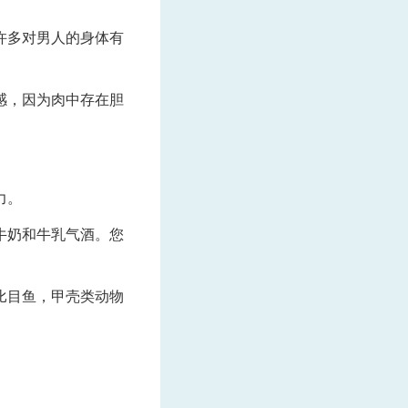
许多对男人的身体有
感，因为肉中存在胆
。
力。
牛奶和牛乳气酒。您
比目鱼，甲壳类动物