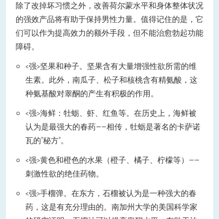
除了改掉坏习惯之外，改善荷尔蒙水平和身体整体状况
的强效产品将有助于保持男性力量。值得记住的是，它
们可以作为提高效力的额外手段，但不能治愈勃起功能
障碍。
<强>坚果和种子。坚果含有大量增强性欲所需的维
生素。此外，南瓜子、松子和核桃含有精氨酸，这
种氨基酸对睾酮的产生有积极的作用。
<强>海鲜：牡蛎、虾、红鱼等。在历史上，海鲜被
认为是最强大的春药——相传，牡蛎是著名的卡萨诺
瓦的"秘方"。
<强>黄色和橙色的水果（橙子、橘子、柠檬等）——
刺激性欲的绝佳药物。
<强>手榴弹。在东方，石榴被认为是一种强大的春
药，这是有充分理由的。南加州大学的美国科学家