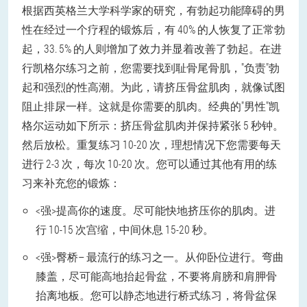
根据西英格兰大学科学家的研究，有勃起功能障碍的男
性在经过一个疗程的锻炼后，有 40% 的人恢复了正常勃
起，33. 5% 的人则增加了效力并显着改善了勃起。
在进
行凯格尔练习之前，您需要找到耻骨尾骨肌，"负责"勃
起和强烈的性高潮。为此，请挤压骨盆肌肉，就像试图
阻止排尿一样。这就是你需要的肌肉。
经典的"男性"凯
格尔运动如下所示：挤压骨盆肌肉并保持紧张 5 秒钟。
然后放松。重复练习 10-20 次，理想情况下您需要每天
进行 2-3 次，每次 10-20 次。
您可以通过其他有用的练
习来补充您的锻炼：
<强>提高你的速度。尽可能快地挤压你的肌肉。进
行 10-15 次宫缩，中间休息 15-20 秒。
<强>臀桥– 最流行的练习之一。从仰卧位进行。弯曲
膝盖，尽可能高地抬起骨盆，不要将肩膀和肩胛骨
抬离地板。您可以静态地进行桥式练习，将骨盆保